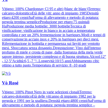
Vitigno: 100% Chardonnay Cl 95 e altri (blanc de blanc)Terreno:
calcareo-dolomiticoEtà delle viti: anno di impianto 1985Densità
ettaro:4200 ceppi/haForma di allevamento e metodo di potatura:
pergola trentina sempliceProduzione per ettaro:75 quintali
HaProduzione media bottiglie: 3000 bottiglieTecnica di
vinificazione: vinificazione in bianco in acciaio a temperatura
controllata e per un 20% fermentazione in barriques.Modi e tempi di
conservazione:in acciaio inox e 20% in barriques per dieci mesi.
Rifermentazione in bottiglia e permanenza sui lieviti per ventotto
mesi. Sboccatura senza dosaggio.Degustazione: Vino dall'intenso
profumo di miele e crosta di pane, dalla fragranza della mela verde
sapore intenso, persistente complesso e di buona struttura.Alcool:12°
- 12,5°Acidità:6,5 -7 °/..Longevità:10/15 anniAbbinamento cibi:
ottimo a tutto pasto.Temperatura di servizio: 8 -10 gradi
Vò Rosé
Vitigno: 100% Pinot Nero in varie selezioni clonaliTerreno:
calcareo-dolomiticoEtà delle viti:anno di impianto 1982 per la
pergola e 1991 per la spalliera.Densità ettaro:4800 ceppi/haForma di
allevamento e metodo di potatura: pergola trentina semplice –