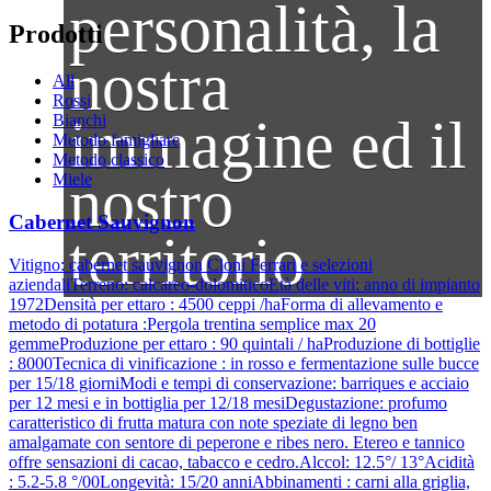
personalità, la
Prodotti
nostra
All
Rossi
immagine ed il
Bianchi
Metodo famigliare
Metodo classico
nostro
Miele
Cabernet Sauvignon
territorio
Vitigno: cabernet sauvignon Cloni Ferrari e selezioni
aziendaliTerreno: calcareo-dolomiticoEtà delle viti: anno di impianto
1972Densità per ettaro : 4500 ceppi /haForma di allevamento e
metodo di potatura :Pergola trentina semplice max 20
gemmeProduzione per ettaro : 90 quintali / haProduzione di bottiglie
: 8000Tecnica di vinificazione : in rosso e fermentazione sulle bucce
per 15/18 giorniModi e tempi di conservazione: barriques e acciaio
per 12 mesi e in bottiglia per 12/18 mesiDegustazione: profumo
caratteristico di frutta matura con note speziate di legno ben
amalgamate con sentore di peperone e ribes nero. Etereo e tannico
offre sensazioni di cacao, tabacco e cedro.Alccol: 12.5°/ 13°Acidità
: 5.2-5.8 °/00Longevità: 15/20 anniAbbinamenti : carni alla griglia,