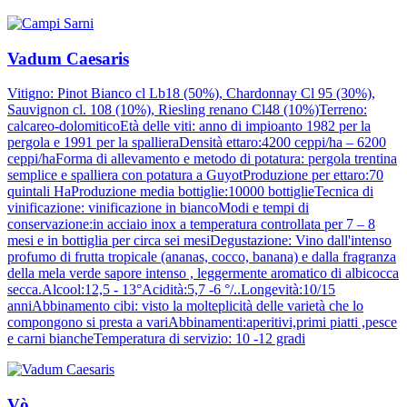
Vadum Caesaris
Vitigno: Pinot Bianco cl Lb18 (50%), Chardonnay Cl 95 (30%),
Sauvignon cl. 108 (10%), Riesling renano Cl48 (10%)Terreno:
calcareo-dolomiticoEtà delle viti: anno di impioanto 1982 per la
pergola e 1991 per la spallieraDensità ettaro:4200 ceppi/ha – 6200
ceppi/haForma di allevamento e metodo di potatura: pergola trentina
semplice e spalliera con potatura a GuyotProduzione per ettaro:70
quintali HaProduzione media bottiglie:10000 bottiglieTecnica di
vinificazione: vinificazione in biancoModi e tempi di
conservazione:in acciaio inox a temperatura controllata per 7 – 8
mesi e in bottiglia per circa sei mesiDegustazione: Vino dall'intenso
profumo di frutta tropicale (ananas, cocco, banana) e dalla fragranza
della mela verde sapore intenso , leggermente aromatico di albicocca
secca.Alcool:12,5 - 13°Acidità:5,7 -6 °/..Longevità:10/15
anniAbbinamento cibi: visto la molteplicità delle varietà che lo
compongono si presta a variAbbinamenti:aperitivi,primi piatti ,pesce
e carni biancheTemperatura di servizio: 10 -12 gradi
Vò