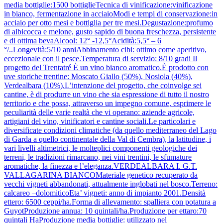
media bottiglie:1500 bottiglieTecnica di vinificazione:vinificazione
in bianco, fermentazione in acciaioModi e tempi di conservazione:in
acciaio per otto mesi e bottiglia per tre mesi.Degustazione:profumo
di albicocca e melone, gusto sapido di buona freschezza, persistente
e di ottima bevaAlcool: 12° -12,5°Acidità:5,5° – 6
°/..Longevità:5/10 anniAbbinamento cibi: ottimo come aperitivo,
eccezionale con il pesce.Temperatura di servizio: 8/10 gradi Il
progetto del Trentatré È un vino bianco aromatico.È prodotto con
uve storiche trentine: Moscato Giallo (50%), Nosiola (40%),
Verdealbara (10%).L’intenzione del progetto, che coinvolge sei
cantine, è di produrre un vino che sia espressione di tutto il nostro
territorio e che possa, attraverso un impegno comune, esprimere le
peculiarità delle varie realtà che vi operano: aziende agricole,
artigiani del vino, vinificatori e cantine sociali.Le particolari e
diversificate condizioni climatiche (da quello mediterraneo del Lago
di Garda a quello continentale della Val di Cembra), la latitudine, i
vari livelli altimetrici, le molteplici componenti geologiche dei
terreni, le tradizioni rimarcano, nei vini trentini, le sfumature
aromatiche, la finezza e l’eleganza.VERDEALBARA I. G.T.
VALLAGARINA BIANCOMateriale genetico recuperato da
vecchi vigneti abbandonati, attualmente inglobati nel bosco.Terreno:
calcareo –dolomiticoEta’ vigneti: anno di impianto 2001.Densità
ettero: 6500 ceppi/ha.Forma di allevamento: spalliera con potatura a
GuyotProduzione annua: 10 quintali/ha.Produzione per ettaro:70
quintali HaProduzione media bottiglie: utilizzato nel