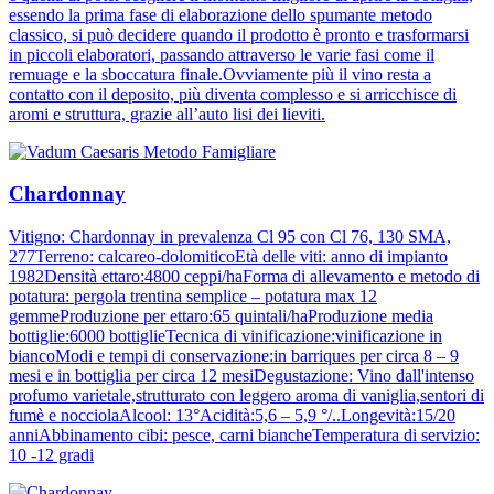
essendo la prima fase di elaborazione dello spumante metodo
classico, si può decidere quando il prodotto è pronto e trasformarsi
in piccoli elaboratori, passando attraverso le varie fasi come il
remuage e la sboccatura finale.Ovviamente più il vino resta a
contatto con il deposito, più diventa complesso e si arricchisce di
aromi e struttura, grazie all’auto lisi dei lieviti.
Chardonnay
Vitigno: Chardonnay in prevalenza Cl 95 con Cl 76, 130 SMA,
277Terreno: calcareo-dolomiticoEtà delle viti: anno di impianto
1982Densità ettaro:4800 ceppi/haForma di allevamento e metodo di
potatura: pergola trentina semplice – potatura max 12
gemmeProduzione per ettaro:65 quintali/haProduzione media
bottiglie:6000 bottiglieTecnica di vinificazione:vinificazione in
biancoModi e tempi di conservazione:in barriques per circa 8 – 9
mesi e in bottiglia per circa 12 mesiDegustazione: Vino dall'intenso
profumo varietale,strutturato con leggero aroma di vaniglia,sentori di
fumè e nocciolaAlcool: 13°Acidità:5,6 – 5,9 °/..Longevità:15/20
anniAbbinamento cibi: pesce, carni biancheTemperatura di servizio:
10 -12 gradi