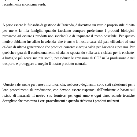
recentemente ai concimi verdi.
A parte essere la filosofia di gestione dell'azienda, è diventato un vero e proprio stile di vita
per me e la mia famiglia: quando facciamo compere preferiamo i prodotti biologici,
proviamo ad evitare i prodotti non riciclabili e di inquinare il meno possibile. Per questo
motivo abbiamo installato in azienda, che è anche la nostra casa, dei pannelli solari ed una
caldaia di ultima generazione che produce corrente e acqua calda per l'azienda e per noi. Per
quel che riguarda il confezionamento ci stiamo spostando sulla carta riciclata per le etichette,
a bottiglie più scure ma più sottili, per ridurre le emissioni di CO" nella produzione e nel
trasporto e proteggere al meglio il nostro prodotto naturale.
Questo vale anche per i nostri fornitori che, nel corso degli anni, sono stati selezionati per i
loro procedimenti di produzione, che devono essere rispettosi dell'ambiente e basati sul
riciclo di materiali. Il nostro sito fornisce, per ogni anno e ogni vino, schede tecniche
dettagliate che mostrano i vari procedimenti e quando richiesto i prodotti utilizzati.