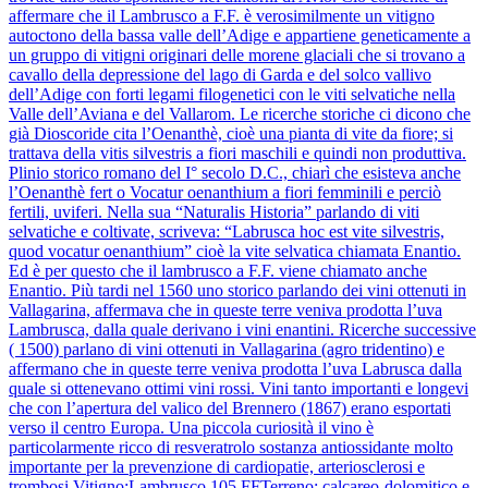
affermare che il Lambrusco a F.F. è verosimilmente un vitigno
autoctono della bassa valle dell’Adige e appartiene geneticamente a
un gruppo di vitigni originari delle morene glaciali che si trovano a
cavallo della depressione del lago di Garda e del solco vallivo
dell’Adige con forti legami filogenetici con le viti selvatiche nella
Valle dell’Aviana e del Vallarom. Le ricerche storiche ci dicono che
già Dioscoride cita l’Oenanthè, cioè una pianta di vite da fiore; si
trattava della vitis silvestris a fiori maschili e quindi non produttiva.
Plinio storico romano del I° secolo D.C., chiarì che esisteva anche
l’Oenanthè fert o Vocatur oenanthium a fiori femminili e perciò
fertili, uviferi. Nella sua “Naturalis Historia” parlando di viti
selvatiche e coltivate, scriveva: “Labrusca hoc est vite silvestris,
quod vocatur oenanthium” cioè la vite selvatica chiamata Enantio.
Ed è per questo che il lambrusco a F.F. viene chiamato anche
Enantio. Più tardi nel 1560 uno storico parlando dei vini ottenuti in
Vallagarina, affermava che in queste terre veniva prodotta l’uva
Lambrusca, dalla quale derivano i vini enantini. Ricerche successive
( 1500) parlano di vini ottenuti in Vallagarina (agro tridentino) e
affermano che in queste terre veniva prodotta l’uva Labrusca dalla
quale si ottenevano ottimi vini rossi. Vini tanto importanti e longevi
che con l’apertura del valico del Brennero (1867) erano esportati
verso il centro Europa. Una piccola curiosità il vino è
particolarmente ricco di resveratrolo sostanza antiossidante molto
importante per la prevenzione di cardiopatie, arteriosclerosi e
trombosi.Vitigno:Lambrusco 105 FFTerreno: calcareo-dolomitico e