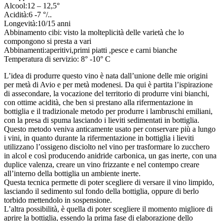
Alcool:12 – 12,5°
Acidità:6 -7 °/..
Longevità:10/15 anni
Abbinamento cibi: visto la molteplicità delle varietà che lo
compongono si presta a vari
Abbinamenti:aperitivi,primi piatti ,pesce e carni bianche
Temperatura di servizio: 8° -10° C
L’idea di produrre questo vino è nata dall’unione delle mie origini
per metà di Avio e per metà modenesi. Da qui è partita l’ispirazione
di assecondare, la vocazione del territorio di produrre vini bianchi,
con ottime acidità, che ben si prestano alla rifermentazione in
bottiglia e il tradizionale metodo per produrre i lambruschi emiliani,
con la presa di spuma lasciando i lieviti sedimentati in bottiglia.
Questo metodo veniva anticamente usato per conservare più a lungo
i vini, in quanto durante la rifermentazione in bottiglia i lieviti
utilizzano l’ossigeno disciolto nel vino per trasformare lo zucchero
in alcol e così producendo anidride carbonica, un gas inerte, con una
duplice valenza, creare un vino frizzante e nel contempo creare
all’interno della bottiglia un ambiente inerte.
Questa tecnica permette di poter scegliere di versare il vino limpido,
lasciando il sedimento sul fondo della bottiglia, oppure di berlo
torbido mettendolo in sospensione.
L’altra possibilità, è quella di poter scegliere il momento migliore di
aprire la bottiglia, essendo la prima fase di elaborazione dello