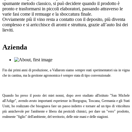
spumante metodo classico, si può decidere quando il prodotto è
pronto e trasformarsi in piccoli elaboratori, passando attraverso le
varie fasi come il remuage e la sboccatura finale.
Ovviamente più il vino resta a contatto con il deposito, più diventa
complesso e si arricchisce di aromi e struttura, grazie all’auto lisi dei
lieviti.
Azienda
Fin dai primi anni di produzione, a Vallarom siamo sempre stati sperimentatori sia in vigna
che in cantina, ma la gestione agronomica è sempre stata di tipo convenzionale.
Quando ho preso il posto dei miei nonni, dopo aver studiato all'istituto "San Michele
all'Adige", avendo avuto importanti esperienze in Borgogna, Toscana, Germania e gli Stati
Uniti, ho realizzato che bisognava fare un passo indietro e tornare ad un tipo di viticoltura
più amichevole per l'ambiente e libera dai pesticidi chimici, per dare un "vero" prodotto,
realmente "figlio" dell'ambiente, del territorio, delle mie mani e delle stagioni.