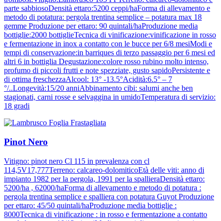
parte sabbiosoDensità ettaro:5200 ceppi/haForma di allevamento e
metodo di potatura: pergola trentina semplice – potatura max 18
gemme Produzione per ettaro: 90 quintali/haProduzione media
bottiglie:2000 bottiglieTecnica di vinificazione:vinificazione in rosso
e fermentazione in inox a contatto con le bucce per 6/8 mesiModi e
tempi di conservazione:in barriques di terzo passaggio per 6 mesi ed
altri 6 in bottiglia Degustazione:colore rosso rubino molto intenso,
profumo di piccoli frutti e note spezziate, gusto sapidoPersistente e
di ottima freschezzaAlcool: 13° -13.5°Acidità:6.5° – 7
°/..Longevità:15/20 anniAbbinamento cibi: salumi anche ben
stagionati, carni rosse e selvaggina in umidoTemperatura di servizio:
18 gradi
Pinot Nero
Vitigno: pinot nero Cl 115 in prevalenza con cl
114,5V17,777Terreno: calcareo-dolomiticoEtà delle viti: anno di
impianto 1982 per la pergola, 1991 per la spallieraDensità ettaro:
5200/ha , 62000/haForma di allevamento e metodo di potatura :
pergola trentina semplice e spalliera con potatura Guyot Produzione
per ettaro: 45/50 quintali/haProduzione media bottiglie :
8000Tecnica di vinificazione : in rosso e fermentazione a contatto