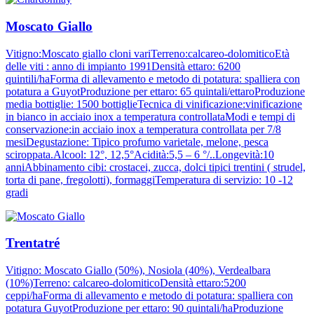
Moscato Giallo
Vitigno:Moscato giallo cloni variTerreno:calcareo-dolomiticoEtà
delle viti : anno di impianto 1991Densità ettaro: 6200
quintili/haForma di allevamento e metodo di potatura: spalliera con
potatura a GuyotProduzione per ettaro: 65 quintali/ettaroProduzione
media bottiglie: 1500 bottiglieTecnica di vinificazione:vinificazione
in bianco in acciaio inox a temperatura controllataModi e tempi di
conservazione:in acciaio inox a temperatura controllata per 7/8
mesiDegustazione: Tipico profumo varietale, melone, pesca
sciroppata.Alcool: 12°, 12,5°Acidità:5,5 – 6 °/..Longevità:10
anniAbbinamento cibi: crostacei, zucca, dolci tipici trentini ( strudel,
torta di pane, fregolotti), formaggiTemperatura di servizio: 10 -12
gradi
Trentatré
Vitigno: Moscato Giallo (50%), Nosiola (40%), Verdealbara
(10%)Terreno: calcareo-dolomiticoDensità ettaro:5200
ceppi/haForma di allevamento e metodo di potatura: spalliera con
potatura GuyotProduzione per ettaro: 90 quintali/haProduzione