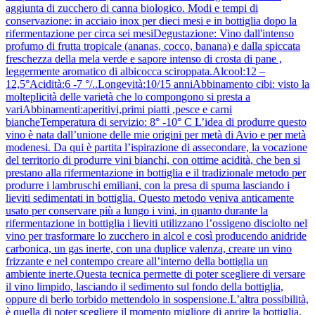
aggiunta di zucchero di canna biologico. Modi e tempi di
conservazione: in acciaio inox per dieci mesi e in bottiglia dopo la
rifermentazione per circa sei mesiDegustazione: Vino dall'intenso
profumo di frutta tropicale (ananas, cocco, banana) e dalla spiccata
freschezza della mela verde e sapore intenso di crosta di pane ,
leggermente aromatico di albicocca sciroppata.Alcool:12 –
12,5°Acidità:6 -7 °/..Longevità:10/15 anniAbbinamento cibi: visto la
molteplicità delle varietà che lo compongono si presta a
variAbbinamenti:aperitivi,primi piatti ,pesce e carni
biancheTemperatura di servizio: 8° -10° C L’idea di produrre questo
vino è nata dall’unione delle mie origini per metà di Avio e per metà
modenesi. Da qui è partita l’ispirazione di assecondare, la vocazione
del territorio di produrre vini bianchi, con ottime acidità, che ben si
prestano alla rifermentazione in bottiglia e il tradizionale metodo per
produrre i lambruschi emiliani, con la presa di spuma lasciando i
lieviti sedimentati in bottiglia. Questo metodo veniva anticamente
usato per conservare più a lungo i vini, in quanto durante la
rifermentazione in bottiglia i lieviti utilizzano l’ossigeno disciolto nel
vino per trasformare lo zucchero in alcol e così producendo anidride
carbonica, un gas inerte, con una duplice valenza, creare un vino
frizzante e nel contempo creare all’interno della bottiglia un
ambiente inerte.Questa tecnica permette di poter scegliere di versare
il vino limpido, lasciando il sedimento sul fondo della bottiglia,
oppure di berlo torbido mettendolo in sospensione.L’altra possibilità,
è quella di poter scegliere il momento migliore di aprire la bottiglia,