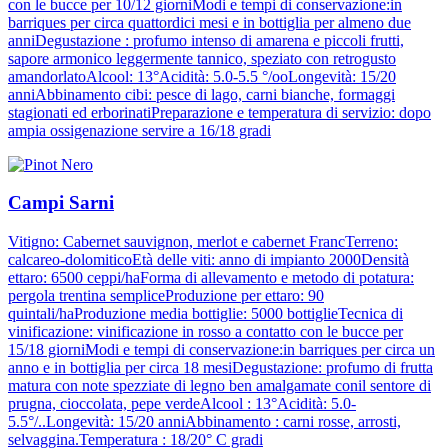
con le bucce per 10/12 giorniModi e tempi di conservazione:in
barriques per circa quattordici mesi e in bottiglia per almeno due
anniDegustazione : profumo intenso di amarena e piccoli frutti,
sapore armonico leggermente tannico, speziato con retrogusto
amandorlatoAlcool: 13°Acidità: 5.0-5.5 °/ooLongevità: 15/20
anniAbbinamento cibi: pesce di lago, carni bianche, formaggi
stagionati ed erborinatiPreparazione e temperatura di servizio: dopo
ampia ossigenazione servire a 16/18 gradi
Campi Sarni
Vitigno: Cabernet sauvignon, merlot e cabernet FrancTerreno:
calcareo-dolomiticoEtà delle viti: anno di impianto 2000Densità
ettaro: 6500 ceppi/haForma di allevamento e metodo di potatura:
pergola trentina sempliceProduzione per ettaro: 90
quintali/haProduzione media bottiglie: 5000 bottiglieTecnica di
vinificazione: vinificazione in rosso a contatto con le bucce per
15/18 giorniModi e tempi di conservazione:in barriques per circa un
anno e in bottiglia per circa 18 mesiDegustazione: profumo di frutta
matura con note spezziate di legno ben amalgamate conil sentore di
prugna, cioccolata, pepe verdeAlcool : 13°Acidità: 5.0-
5.5°/..Longevità: 15/20 anniAbbinamento : carni rosse, arrosti,
selvaggina.Temperatura : 18/20° C gradi