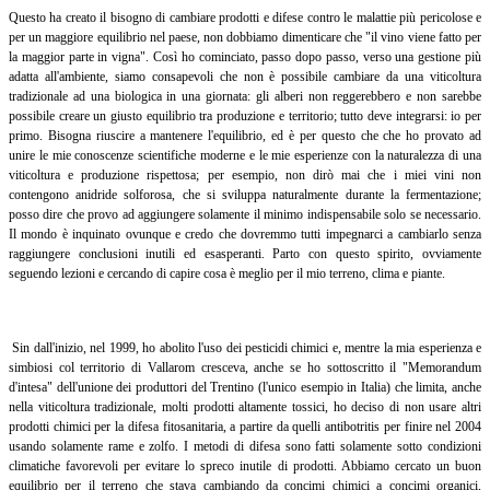
Questo ha creato il bisogno di cambiare prodotti e difese contro le malattie più pericolose e
per un maggiore equilibrio nel paese, non dobbiamo dimenticare che "il vino viene fatto per
la maggior parte in vigna". Così ho cominciato, passo dopo passo, verso una gestione più
adatta all'ambiente, siamo consapevoli che non è possibile cambiare da una viticoltura
tradizionale ad una biologica in una giornata: gli alberi non reggerebbero e non sarebbe
possibile creare un giusto equilibrio tra produzione e territorio; tutto deve integrarsi: io per
primo. Bisogna riuscire a mantenere l'equilibrio, ed è per questo che che ho provato ad
unire le mie conoscenze scientifiche moderne e le mie esperienze con la naturalezza di una
viticoltura e produzione rispettosa; per esempio, non dirò mai che i miei vini non
contengono anidride solforosa, che si sviluppa naturalmente durante la fermentazione;
posso dire che provo ad aggiungere solamente il minimo indispensabile solo se necessario.
Il mondo è inquinato ovunque e credo che dovremmo tutti impegnarci a cambiarlo senza
raggiungere conclusioni inutili ed esasperanti. Parto con questo spirito, ovviamente
seguendo lezioni e cercando di capire cosa è meglio per il mio terreno, clima e piante.
Sin dall'inizio, nel 1999, ho abolito l'uso dei pesticidi chimici e, mentre la mia esperienza e
simbiosi col territorio di Vallarom cresceva, anche se ho sottoscritto il "Memorandum
d'intesa" dell'unione dei produttori del Trentino (l'unico esempio in Italia) che limita, anche
nella viticoltura tradizionale, molti prodotti altamente tossici, ho deciso di non usare altri
prodotti chimici per la difesa fitosanitaria, a partire da quelli antibotritis per finire nel 2004
usando solamente rame e zolfo. I metodi di difesa sono fatti solamente sotto condizioni
climatiche favorevoli per evitare lo spreco inutile di prodotti. Abbiamo cercato un buon
equilibrio per il terreno che stava cambiando da concimi chimici a concimi organici,