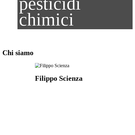
pesticidi
chimici
Chi siamo
Filippo Scienza
Filippo Scienza non è solamente il proprietario di
Vallarom ma è anche l'agronomo, l'enologo e
gestisce la cantina essendo l'unico coinvolto in tutti
i procedimenti dell'azienda 24 ore su 24. Filippo ha
studiato e lavorato in Borgogna, in Germania e
negli Stati Uniti portando a casa una grande
conoscenza sul vino. Difficile da contattare via
email e al telefono Filippo è costantemente al
lavoro in vigna e la sera lo si può trovare in cantina