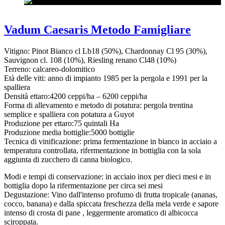
Vadum Caesaris Metodo Famigliare
Vitigno: Pinot Bianco cl Lb18 (50%), Chardonnay Cl 95 (30%),
Sauvignon cl. 108 (10%), Riesling renano Cl48 (10%)
Terreno: calcareo-dolomitico
Età delle viti: anno di impianto 1985 per la pergola e 1991 per la
spalliera
Densità ettaro:4200 ceppi/ha – 6200 ceppi/ha
Forma di allevamento e metodo di potatura: pergola trentina
semplice e spalliera con potatura a Guyot
Produzione per ettaro:75 quintali Ha
Produzione media bottiglie:5000 bottiglie
Tecnica di vinificazione: prima fermentazione in bianco in acciaio a
temperatura controllata, rifermentazione in bottiglia con la sola
aggiunta di zucchero di canna biologico.
Modi e tempi di conservazione: in acciaio inox per dieci mesi e in
bottiglia dopo la rifermentazione per circa sei mesi
Degustazione: Vino dall'intenso profumo di frutta tropicale (ananas,
cocco, banana) e dalla spiccata freschezza della mela verde e sapore
intenso di crosta di pane , leggermente aromatico di albicocca
sciroppata.