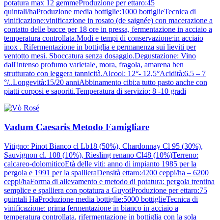
potatura max 12 gemmeProduzione per ettaro:45
quintali/haProduzione media bottiglie:1000 bottiglieTecnica di
vinificazione:vinificazione in rosato (de saignée) con macerazione a
contatto delle bucce per 18 ore in pressa, fermentazione in acciaio a
temperatura controllata.Modi e tempi di conservazione:in acciaio
inox . Rifermentazione in bottiglia e permanenza sui lieviti per
ventotto mesi. Sboccatura senza dosaggio.Degustazione: Vino
dall'intenso profumo varietale, mora, fragola, amarena ben
strutturato con leggera tannicità.Alcool: 12°- 12,5°Acidità:6,5 – 7
°/..Longevità:15/20 anniAbbinamento cibi:a tutto pasto anche con
piatti corposi e saporiti.Temperatura di servizio: 8 -10 gradi
Vadum Caesaris Metodo Famigliare
Vitigno: Pinot Bianco cl Lb18 (50%), Chardonnay Cl 95 (30%),
Sauvignon cl. 108 (10%), Riesling renano Cl48 (10%)Terreno:
calcareo-dolomiticoEtà delle viti: anno di impianto 1985 per la
pergola e 1991 per la spallieraDensità ettaro:4200 ceppi/ha – 6200
ceppi/haForma di allevamento e metodo di potatura: pergola trentina
semplice e spalliera con potatura a GuyotProduzione per ettaro:75
quintali HaProduzione media bottiglie:5000 bottiglieTecnica di
vinificazione: prima fermentazione in bianco in acciaio a
temperatura controllata, rifermentazione in bottiglia con la sola