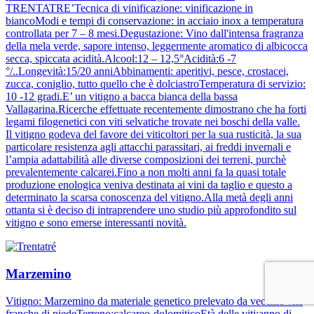
TRENTATRE’Tecnica di vinificazione: vinificazione in
biancoModi e tempi di conservazione: in acciaio inox a temperatura
controllata per 7 – 8 mesi.Degustazione: Vino dall'intensa fragranza
della mela verde, sapore intenso, leggermente aromatico di albicocca
secca, spiccata acidità.Alcool:12 – 12,5°Acidità:6 -7
°/..Longevità:15/20 anniAbbinamenti: aperitivi, pesce, crostacei,
zucca, coniglio, tutto quello che è dolciastroTemperatura di servizio:
10 -12 gradi.E’ un vitigno a bacca bianca della bassa
Vallagarina.Ricerche effettuate recentemente dimostrano che ha forti
legami filogenetici con viti selvatiche trovate nei boschi della valle.
Il vitigno godeva del favore dei viticoltori per la sua rusticità, la sua
particolare resistenza agli attacchi parassitari, ai freddi invernali e
l’ampia adattabilità alle diverse composizioni dei terreni, purchè
prevalentemente calcarei.Fino a non molti anni fa la quasi totale
produzione enologica veniva destinata ai vini da taglio e questo a
determinato la scarsa conoscenza del vitigno.Alla metà degli anni
ottanta si è deciso di intraprendere uno studio più approfondito sul
vitigno e sono emerse interessanti novità.
Marzemino
Vitigno: Marzemino da materiale genetico prelevato da vecchie vite
franche di piedeTerreno:calcareo-dolomiticoEtà delle viti:anno di